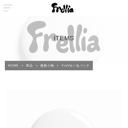
ITEMS
HOME
>
商品
>
服飾小物
>
FreVia / 缶バッチ